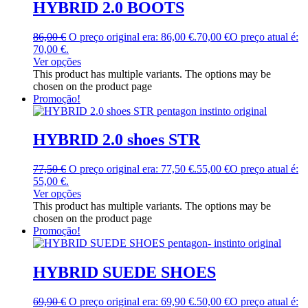
HYBRID 2.0 BOOTS
86,00
€
O preço original era: 86,00 €.
70,00
€
O preço atual é:
70,00 €.
Ver opções
This product has multiple variants. The options may be
chosen on the product page
Promoção!
HYBRID 2.0 shoes STR
77,50
€
O preço original era: 77,50 €.
55,00
€
O preço atual é:
55,00 €.
Ver opções
This product has multiple variants. The options may be
chosen on the product page
Promoção!
HYBRID SUEDE SHOES
69,90
€
O preço original era: 69,90 €.
50,00
€
O preço atual é: