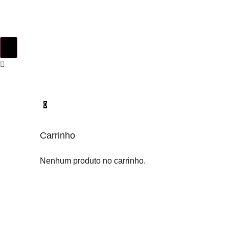
0
Carrinho
Nenhum produto no carrinho.
INSTINTO ORIGINAL
SOBRE NÓS