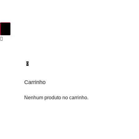
0
Carrinho
Nenhum produto no carrinho.
INSTINTO ORIGINAL
SOBRE NÓS