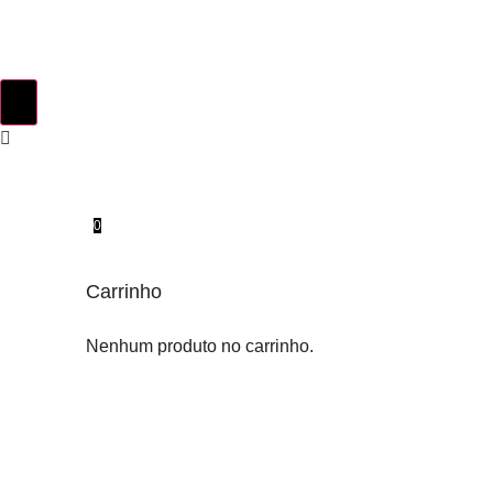
0
Carrinho
Nenhum produto no carrinho.
INSTINTO ORIGINAL
SOBRE NÓS