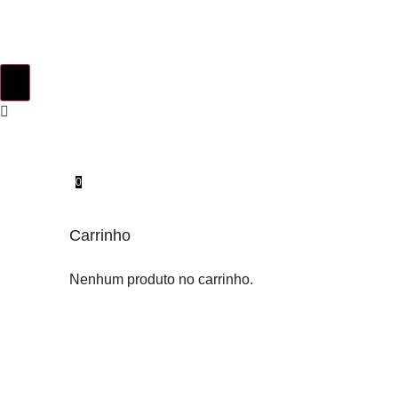
0
Carrinho
Nenhum produto no carrinho.
INSTINTO ORIGINAL
SOBRE NÓS