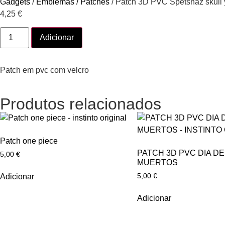
Gadgets
/
Emblemas / Patches
/ Patch 3D PVC Spetsnaz skull 
4,25
€
Adicionar
Patch em pvc com velcro
Produtos relacionados
Patch one piece
PATCH 3D PVC DIA DE
5,00
€
MUERTOS
5,00
€
Adicionar
Adicionar