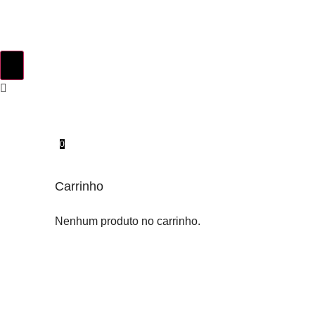
0
Carrinho
Nenhum produto no carrinho.
INSTINTO ORIGINAL
SOBRE NÓS