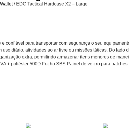
 Wallet
/ EDC Tactical Hardcase X2 – Large
e e confiável para transportar com segurança o seu equipamen
m uso diário, atividades ao ar livre ou missões táticas. Do lado 
organização extra, permitindo armazenar itens menores de mane
l: EVA + poliéster 500D Fecho SBS Painel de velcro para patch