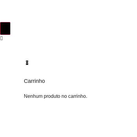
0
Carrinho
Nenhum produto no carrinho.
INSTINTO ORIGINAL
SOBRE NÓS