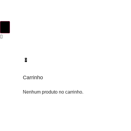
0
Carrinho
Nenhum produto no carrinho.
INSTINTO ORIGINAL
SOBRE NÓS