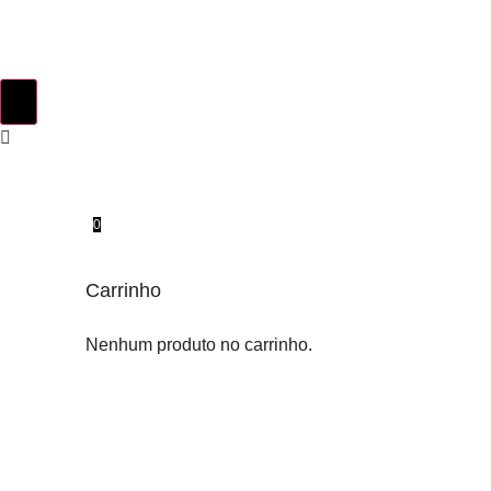
0
Carrinho
Nenhum produto no carrinho.
INSTINTO ORIGINAL
SOBRE NÓS