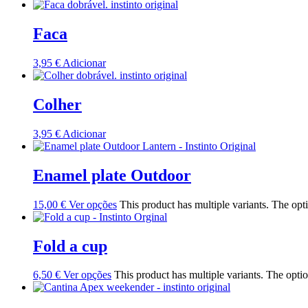
Faca
3,95
€
Adicionar
Colher
3,95
€
Adicionar
Enamel plate Outdoor
15,00
€
Ver opções
This product has multiple variants. The op
Fold a cup
6,50
€
Ver opções
This product has multiple variants. The opt