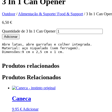
3 In 1 Can Opener
Outdoor
/
Alimentação & Suporte/ Food & Support
/ 3 In 1 Can Ope
6,50
€
Quantidade de 3 In 1 Can Opener
Adicionar
Abre latas, abre garrafas e colher integrada.

Material: aço niquelado (sem ferrugem).

Dimensões:9 cm x 2,5 cm x 1 cm.

Produtos relacionados
Produtos Relacionados
Caneca
9,95
€
Adicionar