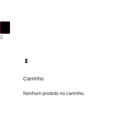
0
Carrinho
Nenhum produto no carrinho.
INSTINTO ORIGINAL
SOBRE NÓS