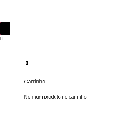
0
Carrinho
Nenhum produto no carrinho.
INSTINTO ORIGINAL
SOBRE NÓS