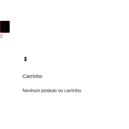
0
Carrinho
Nenhum produto no carrinho.
INSTINTO ORIGINAL
SOBRE NÓS