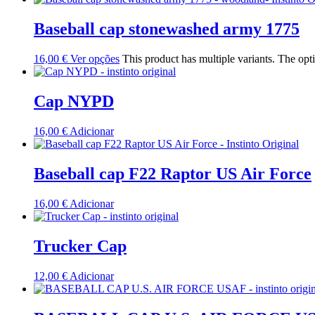
Baseball cap stonewashed army 1775
16,00
€
Ver opções
This product has multiple variants. The op
Cap NYPD
16,00
€
Adicionar
Baseball cap F22 Raptor US Air Force
16,00
€
Adicionar
Trucker Cap
12,00
€
Adicionar