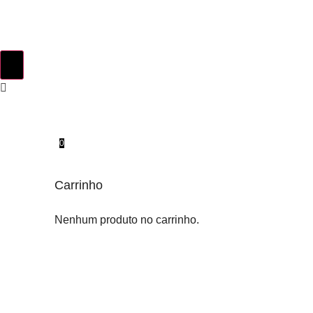
0
Carrinho
Nenhum produto no carrinho.
INSTINTO ORIGINAL
SOBRE NÓS