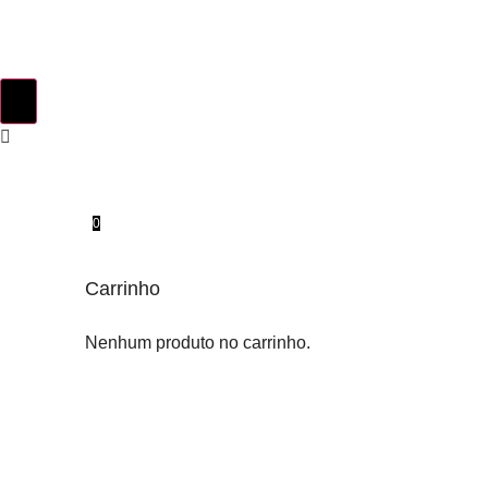
0
Carrinho
Nenhum produto no carrinho.
INSTINTO ORIGINAL
SOBRE NÓS