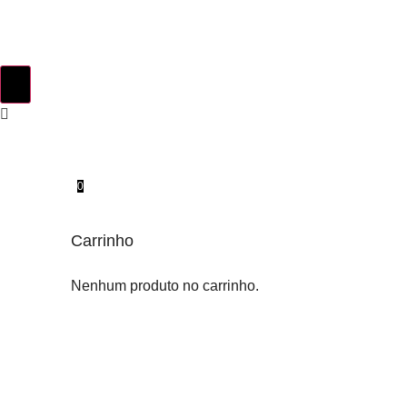
0
Carrinho
Nenhum produto no carrinho.
INSTINTO ORIGINAL
SOBRE NÓS